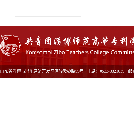
山东省淄博市淄川经济开发区唐骏欧铃路99号 电话：0533-3821039 邮编：