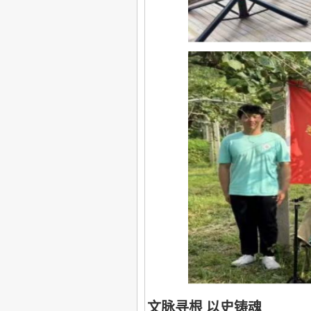
文脉寻根
以史铸魂