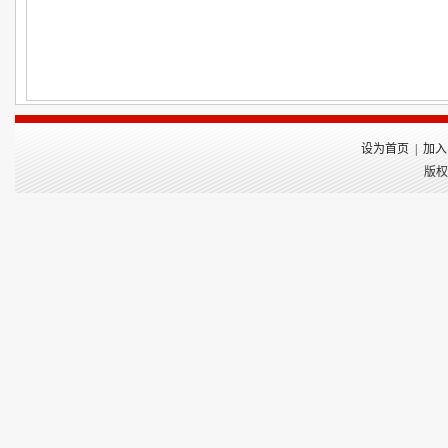
设为首页
|
加入
版权