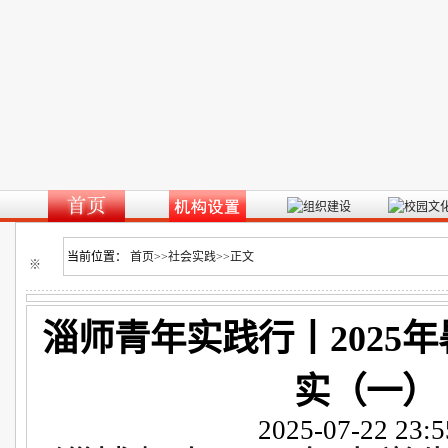
当前位置：
首页
>>
社会实践
>>
正文
※
淄师青年实践行丨2025
实（一）
2025-07-22 23:5