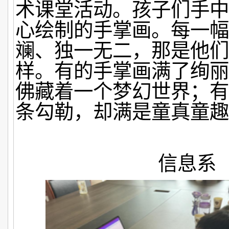
术课堂活动。孩子们手中
心绘制的手掌画。每一幅
斓、独一无二，那是他们
样。有的手掌画满了绚丽
佛藏着一个梦幻世界；有
条勾勒，却满是童真童趣
信息系