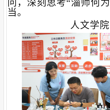
问，深刻思考“淄师何为
当。
人文学院