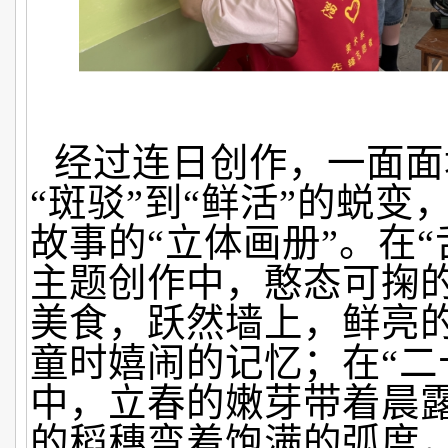
经过连日创作，一面面
“斑驳”到“鲜活”的蜕变
故事的“立体画册”。在“
主题创作中，憨态可掬
美食，跃然墙上，鲜亮
童时嬉闹的记忆；在“二
中，立春的嫩芽带着晨
的稻穗弯着饱满的弧度