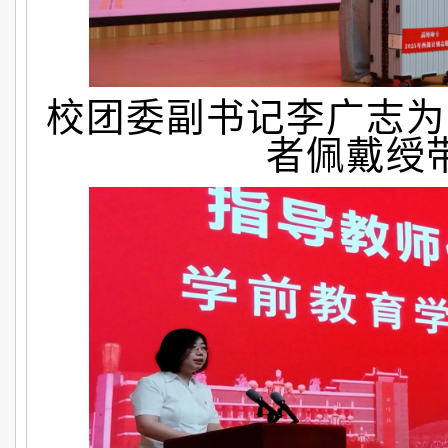
校团委副书记李广志为
者佩戴绶