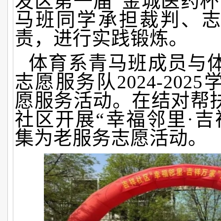
发区第一届“金城医药杯
马班同学承担裁判、
责，进行实践锻炼。
体育系青马班成员与
志愿服务队2024-202
愿服务活动。在结对帮
社区开展“幸福邻里·吉
集为老服务志愿活动。